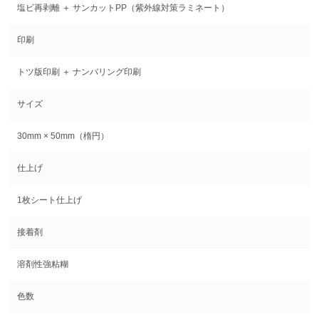
塩ビ再剥離 ＋ サンカットPP（紫外線対策ラミネート）
印刷
トツ版印刷 ＋ ナンバリング印刷
サイズ
30mm × 50mm（楕円）
仕上げ
1枚シート仕上げ
接着剤
溶剤性強粘糊
色数