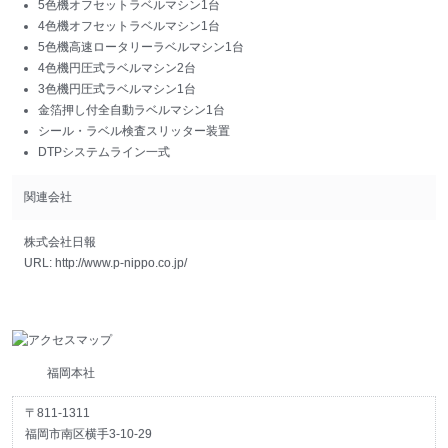
5色機オフセットラベルマシン
1台
4色機オフセットラベルマシン
1台
5色機高速ロータリーラベルマシン
1台
4色機円圧式ラベルマシン
2台
3色機円圧式ラベルマシン
1台
金箔押し付全自動ラベルマシン
1台
シール・ラベル検査スリッター装置
DTPシステムライン一式
関連会社
株式会社日報
URL:
http://www.p-nippo.co.jp/
福岡本社
〒811-1311
福岡市南区横手3-10-29