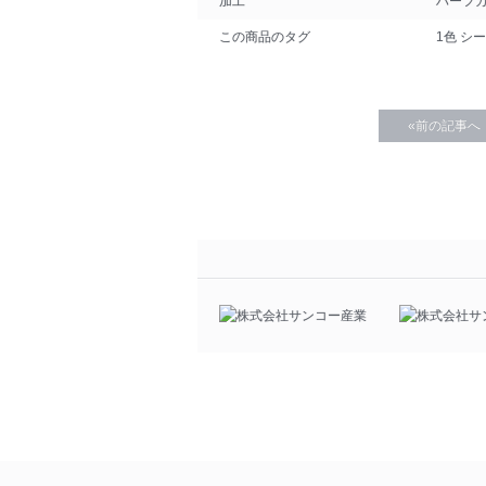
加工
ハーフ
この商品のタグ
1色
シー
«前の記事へ