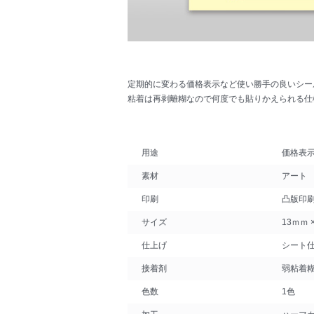
定期的に変わる価格表示など使い勝手の良いシー
粘着は再剥離糊なので何度でも貼りかえられる仕
用途
価格表
素材
アート
印刷
凸版印
サイズ
13ｍｍ ×
仕上げ
シート
接着剤
弱粘着
色数
1色