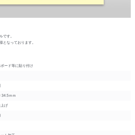
ルです。
様となっております。
示ボード等に貼り付け
刷
 34.5ｍｍ
仕上げ
糊