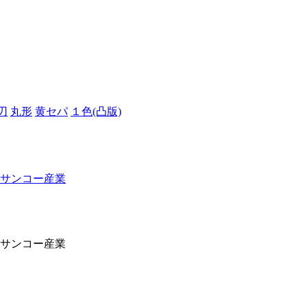
刃
丸形
黄セパ
１色(凸版)