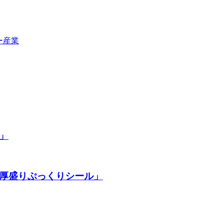
」
「厚盛りぷっくりシール」