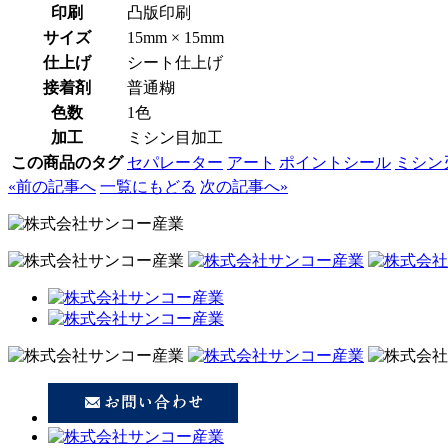
印刷
凸版印刷
サイズ
15mm × 15mm
仕上げ
シート仕上げ
接着剤
普通糊
色数
1色
加工
ミシン目加工
この商品のタグ
セパレーター
アート
ポイントシール
ミシン
«前の記事へ
一覧にもどる
次の記事へ»