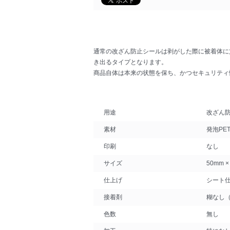
通常の改ざん防止シールは剥がした際に被着体に
き出るタイプとなります。
商品自体は本来の状態を保ち、かつセキュリティ
用途
改ざん
素材
発泡PE
印刷
なし
サイズ
50mm ×
仕上げ
シート
接着剤
糊なし
色数
無し