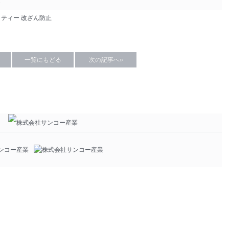
し
リティー
改ざん防止
一覧にもどる
次の記事へ»