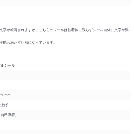
文字が転写されますが、こちらのシールは被着体に残らずシール自体に文字が浮
性能も満たす仕様になっています。
防止シール
T
 50mm
仕上げ
（自己吸着）