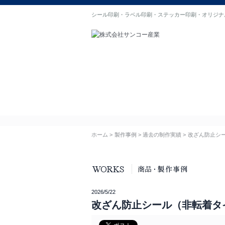
シール印刷・ラベル印刷・ステッカー印刷・オリジナ
ホーム
初めての方へ
選ばれる理由
製作事例
お客様
ホーム
製作事例
過去の制作実績
改ざん防止シ
2026/5/22
改ざん防止シール（非転着タ