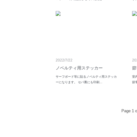
2022/7/22
20
ノベルティ用ステッカー
節
サーフボード等に貼るノベルティ用ステッカ
室
ーになります。 セパ裏にも印刷…
節
Page 1 o