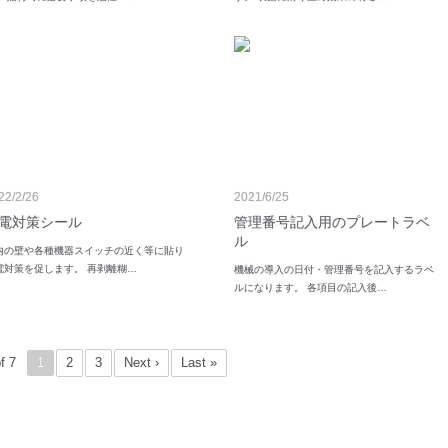
22/2/26
2021/6/25
電対策シール
管理番号記入用のプレートラベ
ル
内の壁や各種機器スイッチの近く等に貼り
電対策を促します。 再剥離糊…
機械の導入の日付・管理番号を記入するラベ
ルになります。 各項目の記入後…
f 7
1
2
3
Next ›
Last »