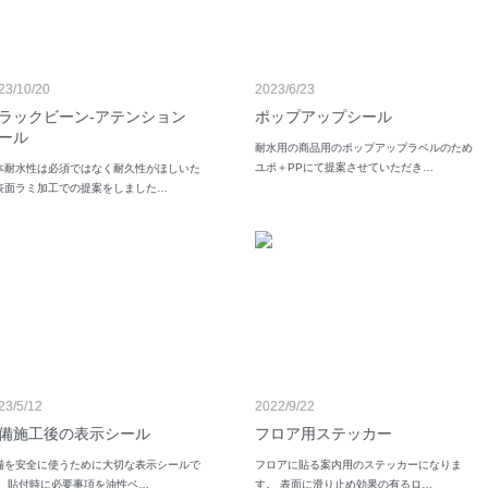
23/10/20
2023/6/23
ラックビーン-アテンション
ポップアップシール
ール
耐水用の商品用のポップアップラベルのため
ユポ＋PPにて提案させていただき…
本耐水性は必須ではなく耐久性がほしいた
表面ラミ加工での提案をしました…
23/5/12
2022/9/22
備施工後の表示シール
フロア用ステッカー
備を安全に使うために大切な表示シールで
フロアに貼る案内用のステッカーになりま
。 貼付時に必要事項を油性ペ…
す。 表面に滑り止め効果の有るロ…