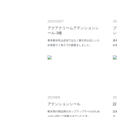
2023/10/27
20
アクアクリームアテンションシ
ブ
ール-3種
シ
基本耐水性は必須ではなく耐久性がほしいた
基
め表面ラミ加工での提案をしました…
め
2023/6/9
20
アテンションシール
設
耐水用の商品用のポップアップラベルのため
設
ユポ＋PPにて提案させていただき…
す