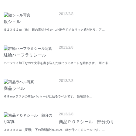
2013/2/8
銀シ－ル
５２Ｘ５２㎜（角） 銀の素材を生かした刷色でメタリック感があり、ア…
2013/2/8
駐輪ハーフラミシール
ハーフラミ加工なので文字を書き込んだ後にラミネートを貼れます。 雨に濡…
2013/2/8
商品ラベル
６８㎜φ ラスクの商品パッケージに貼るラベルです。 数種類を…
2013/2/8
商品ＰＯＰシール 部分のり
３８Ｘ５８㎜（変形） 下の透明部分にのみ、糊が付いてるシールです。…