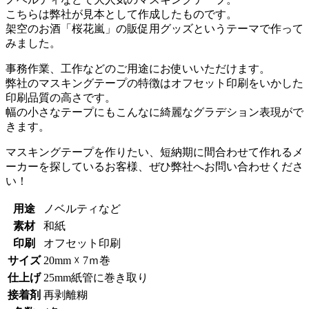
こちらは弊社が見本として作成したものです。
架空のお酒「桜花嵐」の販促用グッズというテーマで作って
みました。
事務作業、工作などのご用途にお使いいただけます。
弊社のマスキングテープの特徴はオフセット印刷をいかした
印刷品質の高さです。
幅の小さなテープにもこんなに綺麗なグラデション表現がで
きます。
マスキングテープを作りたい、短納期に間合わせて作れるメ
ーカーを探しているお客様、ぜひ弊社へお問い合わせくださ
い！
用途
ノベルティなど
素材
和紙
印刷
オフセット印刷
サイズ
20mm ☓ 7ｍ巻
仕上げ
25mm紙管に巻き取り
接着剤
再剥離糊